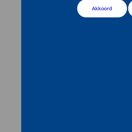
Nederland. Het N
Akkoord
andere professio
gezondheidseffe
vergiftigingen.
Voor informat
Vermoedt u 
Neem dan contact op
huisartsenpost). Uw
vragen over de verg
hulpverleners kunnen