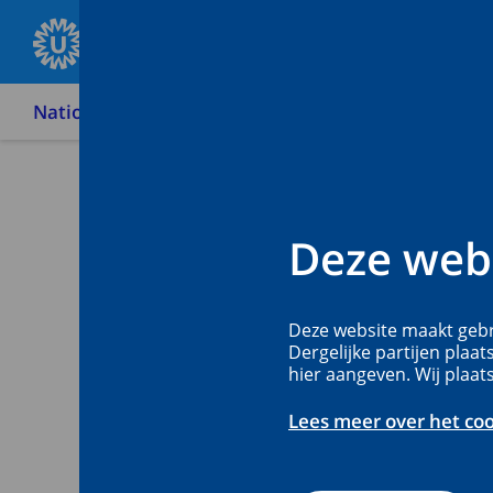
Nationaal Vergiftigingen Informatie Centrum
J
Het Na
Deze webs
Vergift
Deze website maakt gebr
Centru
Dergelijke partijen plaat
hier aangeven. Wij plaat
Lees meer over het co
Het Nationaal Ve
het kenniscentrum