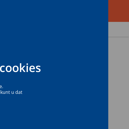
Zoeken
cookies
e.
 kunt u dat
Vermoedt u een vergiftiging?
Acute vergiftigingen