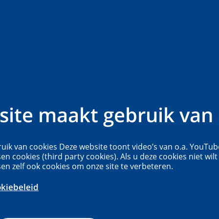
aaroverzichten
Nieuws
Contact
Meer...
tionaal
ite maakt gebruik van 
igingen Informatie
uik van cookies Deze website toont video’s van o.a. YouTub
m (NVIC)
sen cookies (third party cookies). Als u deze cookies niet wilt
sen zelf ook cookies om onze site te verbeteren.
okiebeleid
rgiftigingen Informatie Centrum (NVIC) is
 voor de klinische toxicologie in